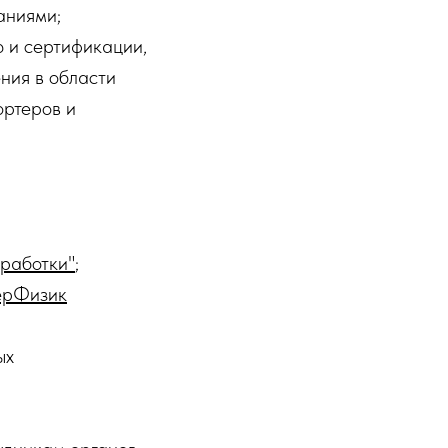
аниями;
 и сертификации,
ния в области
ортеров и
работки"
;
ерФизик
ых