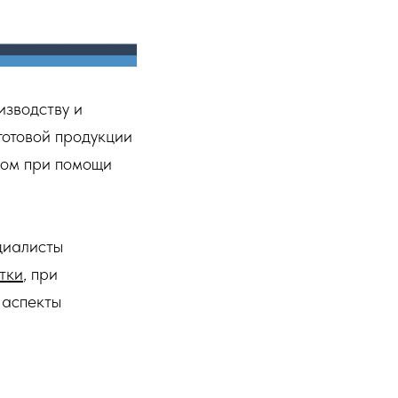
изводству и
готовой продукции
вом при помощи
циалисты
тки
, при
 аспекты