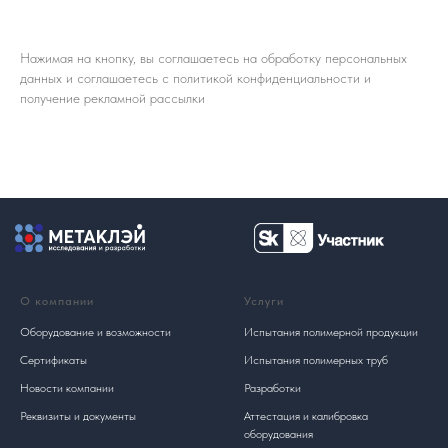
Нажимая на кнопку, вы соглашаетесь на обработку персональных
данных и соглашаетесь c
политикой конфиденциальности
и
получение рекламной рассылки
О компании
Услуги
Оборудование и возможности
Испытания полимерной продукции
Сертификаты
Испытания полимерных труб
Новости компании
Разработки
Реквизиты и документы
Аттестация и калибровка
оборудования