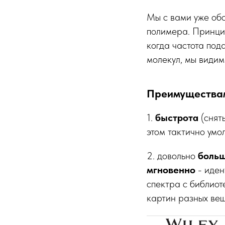
Мы с вами уже об
полимера. Принци
когда частота под
молекул, мы видим
Преимуществам
1.
быстрота
(снять
этом тактично умо
2.
довольно
больш
мгновенно
- иден
спектра с библиот
картин разных ве