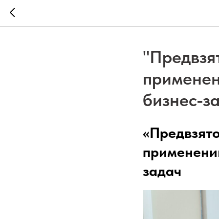
"Предвзя
применен
бизнес-з
«Предвзято
применени
задач