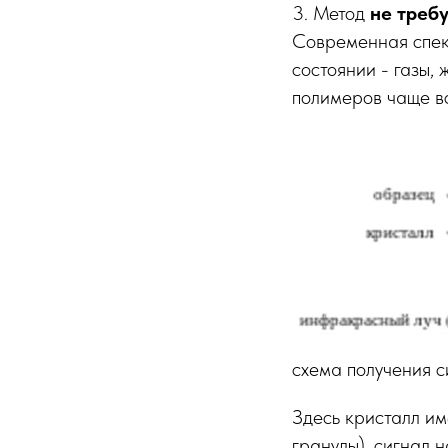
3.
Метод
не треб
Современная спек
состоянии - газы,
полимеров чаще в
схема получения 
Здесь кристалл им
гранулы), сигнал 