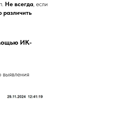
п.
Не всегда
, если
о различить
мощью ИК-
о выявления