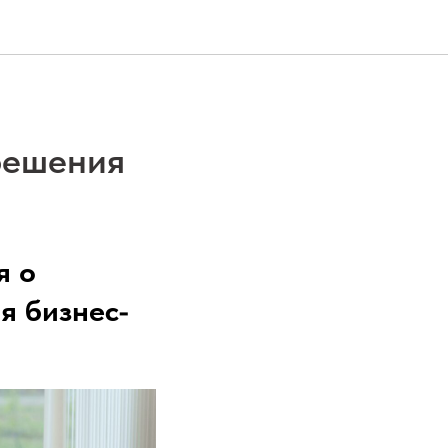
решения
я о
я бизнес-