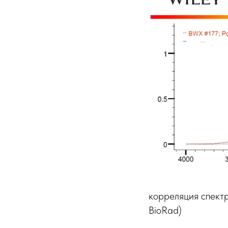
корреляция спект
BioRad)