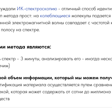
суждали
ИК-спектроскопию
- отличный способ идент
п метода прост: на
колеблющиеся
молекулы подается 
анной электромагнитной волны совпадает с частотой
 полосу на спектре.
и метода являются:
 спектр - 3 минуты, анализировать его - иногда неско
лчим)
ой объем информации, который мы можем получ
тификация материала осуществляется путем сравнен
екой, которая может содержать от сотни до миллиона
ществ