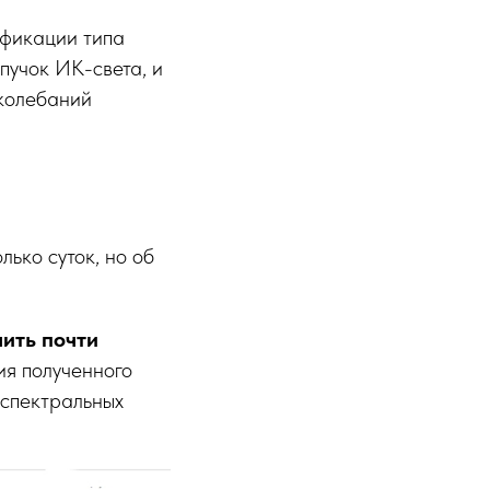
ификации типа
пучок ИК-света, и
 колебаний
лько суток, но об
ить почти
ия полученного
 спектральных