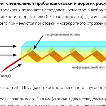
ует специальной пробоподготовки и дорогих рас
троскопия позволяет исследовать вещества в любом 
 жидкости, твердые тела (включая порошки). Для иссл
сего применяются приставки многократного отражени
сигнала МНПВО (многократного неполного внутренне
еет площадь всего 1 кв.мм (а значит для исследовани
накапливается, и спектр получается более селективным