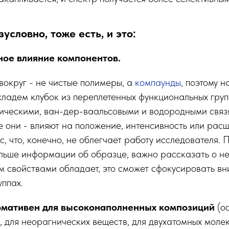
условно, тоже есть, и это:
мное влияние компонентов.
 вокруг - не чистые полимеры, а
компаунды
, поэтому н
ладем клубок из переплетенных функциональных групп
ическими, ван-дер-ваальсовыми и водородными связя
се они - влияют на положение, интенсивность или рас
, что, конечно, не облегчает работу исследователя. П
ольше информации об образце, важно рассказать о не
м свойствами обладает, это сможет сфокусировать в
уппах.
рмативен для высоконаполненных композиций
(о
 для неорагнических веществ, для двухатомных молек