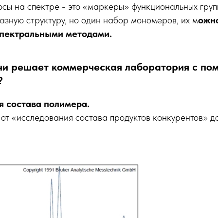
осы на спектре - это «маркеры» функциональных груп
зную структуру, но один набор мономеров, их м
ожн
спектральными методами.
чи решает коммерческая лаборатория с по
?
 состава полимера.
 от «исследования состава продуктов конкурентов» д