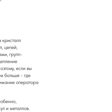
а кристалл
, цепей,
ми, групп-
щепление
оэтому, если вы
м больше - где
нимание оператора
собенно,
ул и металлов.