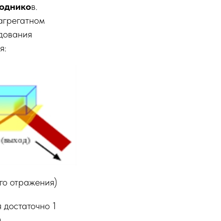
ходнико
в.
агрегатном
едования
я:
го отражения)
я достаточно 1
.