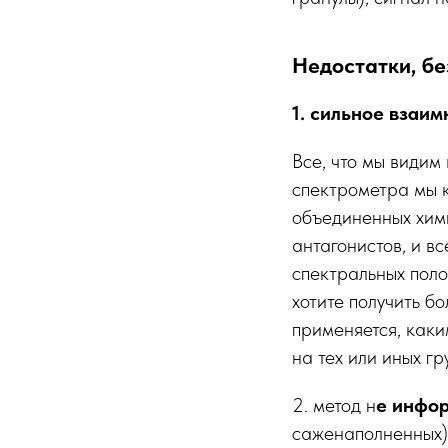
Недостатки, без
1. сильное взаи
Все, что мы видим
спектрометра мы к
объединенных хим
антагонистов, и в
спектральных полос
хотите получить б
применяется, каки
на тех или иных гр
2.
метод н
е инфо
саженаполненных),